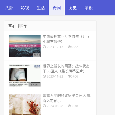
八卦
影视
生活
奇闻
历史
杂谈
热门排行
​中国最神童乒乓李依依（乒乓
小将李依依）
2023-12-13
6882
​世界上最长的阴茎：战斗状态
下60厘米（最长阴茎图片）
2023-11-22
5766
​鹦鹉入宅的预兆家里会死人 鹦
鹉入宅预示
2024-08-28
3878