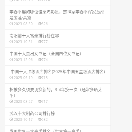
​李春平娶的哪位佳莱坞影星，慈祥家李春平浑家竟然
是宝莲·高黛
2023-08-30
826
​南阳前十大富豪排行榜在哪
2023-10-31
777
​中国十大杰出女书记（全国四位女书记）
2023-12-06
774
​ 中国十大顶级酒店排名(2025年中国五星级酒店排名)
2025-06-19
718
​棉被多久须要调换新的，3-4年换一次（通常多晒太
阳）
2023-08-27
717
​武汉十大制药公司排行榜
2023-10-17
682
​发现世界十大高手排名（世界第一高手）