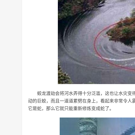
蛟龙渡劫会将河水弄得十分泛滥，这也让水灾变
动的巨蛟，而且一道道累劈在身上，看起来非常令人
它是蛇，那么它就只能重新修炼变成蛇了。