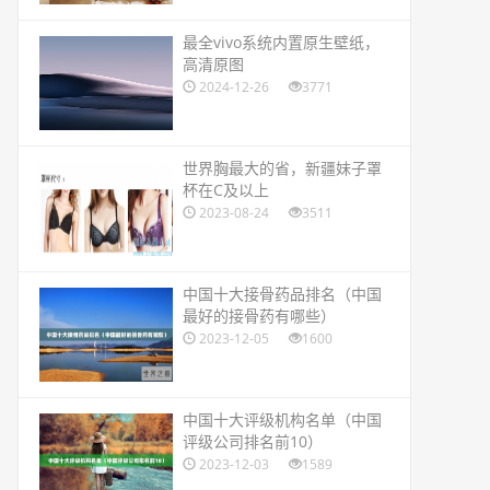
​最全vivo系统内置原生壁纸，
高清原图
2024-12-26
3771
​世界胸最大的省，新疆妹子罩
杯在C及以上
2023-08-24
3511
​中国十大接骨药品排名（中国
最好的接骨药有哪些）
2023-12-05
1600
​中国十大评级机构名单（中国
评级公司排名前10）
2023-12-03
1589