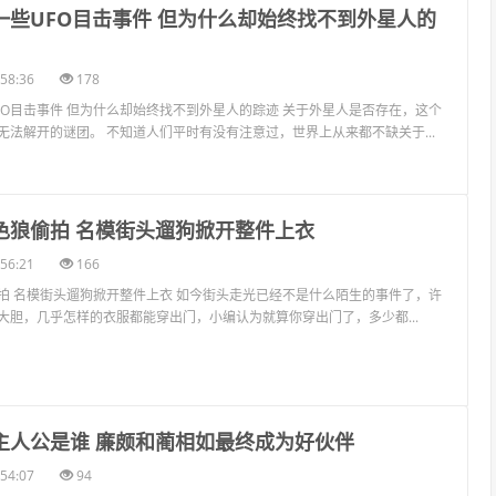
一些UFO目击事件 但为什么却始终找不到外星人的
58:36
178
FO目击事件 但为什么却始终找不到外星人的踪迹 关于外星人是否存在，这个
无法解开的谜团。 不知道人们平时有没有注意过，世界上从来都不缺关于...
引色狼偷拍 名模街头遛狗掀开整件上衣
56:21
166
拍 名模街头遛狗掀开整件上衣 如今街头走光已经不是什么陌生的事件了，许
大胆，几乎怎样的衣服都能穿出门，小编认为就算你穿出门了，多少都...
的主人公是谁 廉颇和蔺相如最终成为好伙伴
54:07
94