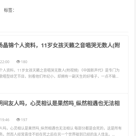
标签：
汤晶锦个人资料，11岁女孩天籁之音唱哭无数人(附
22:00
180
个人资料，11岁女孩天籁之音唱哭无数人(附视频) 《中国新声代》是专门为
歌唱型综艺节目，别看他们年纪小，却拥有一副天生的好嗓子，一点不输...
到阴间友人吗，心灵相认是果然吗_纵然相遇也无法相
19:46
197
人吗，心灵相认是果然吗_纵然相遇也无法相认 每部分都是会死的，这是所有
务。然而人经常喜佳不妨在死之后在另一个世界碰到已经的友人佳友。...