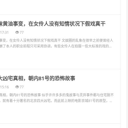
度抹黄油事变，在女伶人没有知情状况下假戏真干
17:31
77
事变，在女伶人没有知情状况下假戏真干 文娱圈的乱象在很早之前便曾经人
酬了本人的职业前程只可采用协调，有些女伶人在拍摄一些大标准的戏的...
大凶宅真相，朝内81号的恐怖故事
15:16
77
真相，朝内81号的恐怖故事 似乎许许多多的鬼故事与灵异事件都与住宅脱不
，就有着十分著名的北京四大凶宅。而此前上映的电影京城81号的原型，...