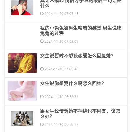
​真让人揪心 情侣分手说的最后一句话是
什么
2024-11-30 07:05:15
​我的小兔兔被男生咬着的感觉 男生说吃
兔兔的过程
2024-11-30 07:03:01
​女生说暂时不想谈恋爱怎么回复她？
2024-11-30 07:00:46
​女生说你想我什么啊怎么回她？
2024-11-30 06:58:31
​跟女生说情话她不拒绝也不回复，该怎
么办？
2024-11-30 06:56:17