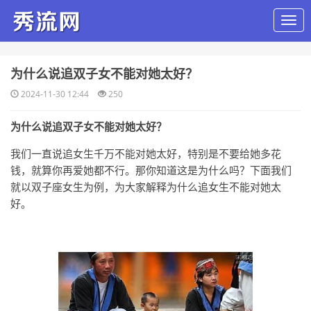
​为什么说追双子女不能对她太好？
2024-11-30 12:44
250
为什么说追双子女不能对她太好？
我们一直说追女生千万不能对她太好，特别是不要给她多花
钱，就算你再爱她都不行。那你知道这是为什么吗？下面我们
就以双子座女生为例，为大家解释为什么追女生不能对她太
好。