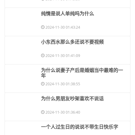
​纯情是说人单纯吗为什么
2024-11-30 01:43:24
​小东西水那么多还说不要视频
2024-11-30 01:41:09
​为什么说妻子产后是婚姻当中最难的一
年
2024-11-30 01:38:55
​为什么男朋友吵架喜欢不说话
2024-11-30 01:36:40
​一个人过生日的说说不带生日快乐字