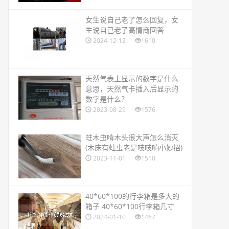
​女生说自己老了怎么回复，女
生说自己老了高情商回答
2024-12-12
1610
​天然气表上显示的数字是什么
意思，天然气卡插入后显示的
数字是什么？
2023-08-29
1576
​蛀木虫啃木头很大声怎么消灭
(木床有蛀虫老是吱吱响小妙招)
2023-11-01
1510
​40*60*100的行李箱是多大的
箱子 40*60*100行李箱几寸
2024-01-10
1467