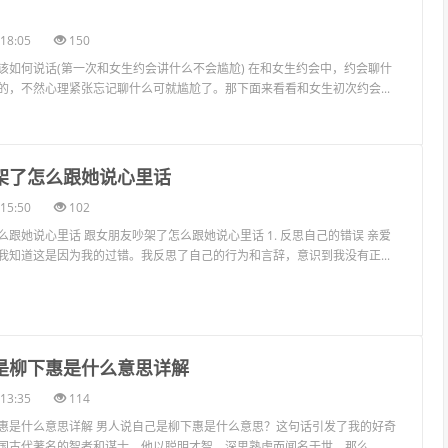
18:05
150
该如何说话(第一次和女生约会讲什么不会尴尬) 在和女生约会中，约会聊什
的，不然心理紧张忘记聊什么可就尴尬了。那下面来看看和女生初次约会...
吵架了怎么跟她说心里话
15:50
102
跟她说心里话 跟女朋友吵架了怎么跟她说心里话 1. 反思自己的错误 亲爱
我知道这是因为我的过错。我反思了自己的行为和言辞，意识到我没有正...
己是柳下惠是什么意思详解
13:35
114
惠是什么意思详解 男人说自己是柳下惠是什么意思？这句话引发了我的好奇
国古代著名的智者和谋士，他以聪明才智、深思熟虑而闻名于世。那么，...
男生喜欢什么样的女生？摩羯男说不合适还能挽回吗