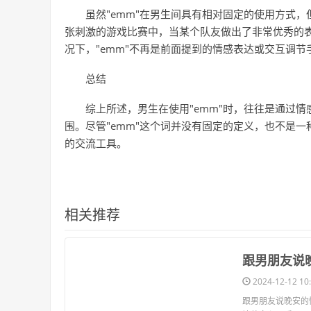
虽然"emm"在男生间具有相对固定的使用方式
张刺激的游戏比赛中，当某个队友做出了非常优秀的表
况下，"emm"不再是前面提到的情感表达或交互调
总结
综上所述，男生在使用"emm"时，往往是通过
围。尽管"emm"这个词并没有固定的定义，也不是
的交流工具。
相关推荐
​跟男朋友
2024-12-12 10:
跟男朋友说晚安的