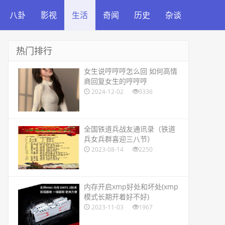
八卦
影视
生活
奇闻
历史
杂谈
热门排行
​女生说哼哼哼怎么回 如何高情
商回复女生的哼哼哼
2024-12-02
9336
​全国铁道兵战友通讯录（铁道
兵女兵群喜迎三八节）
2023-08-14
2250
​内存开启xmp好处和坏处(xmp
模式长期开着好不好)
2023-11-03
1967