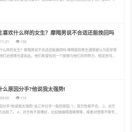
11:21
150
什么样的女生？摩羯男说不合适还能挽回吗 摩羯座的男生通常被认为是非常
他们对感情也是如此。他们希望找到一个能够与他们共同努力、稳定而可...
什么原因分手?他说我太强势!
09:06
116
分手?他说我太强势! 处三年分手一般的原因: 1、双方性格不合。 2、对方
方出轨了。 4、对方有不良嗜好，比如抽烟喝酒赌博等，或者对感情不够专...
看电视，怎么回复才能撩到她？
06:51
455
怎么回复才能撩到她？ 在找女生聊天的时候，常会遇到因她阐述自己状态，