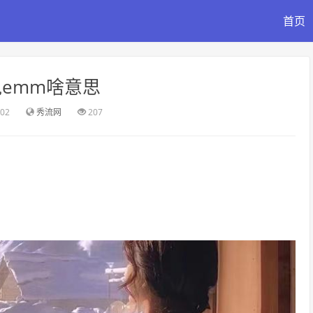
首页
说emm啥意思
:02
秀流网
207