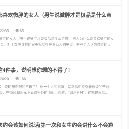
么都喜欢微胖的女人（男生说微胖才是极品是什么意
22:35
85
微胖的女人（男生说微胖才是极品是什么意思） 男人为什么都喜欢微胖的女
今社会，对于女性身材的审美标准存在着巨大的争议。有些男人认为微胖的...
做这4件事，说明想你想的不得了！
20:20
188
事，说明想你想的不得了！ 想一个人的滋味，是幸福中夹杂着淡淡的苦涩，
，在微风和阳光下显得格外的清新、淡雅，“如沐春风”，这就是思念...
一次约会该如何说话(第一次和女生约会讲什么不会尴