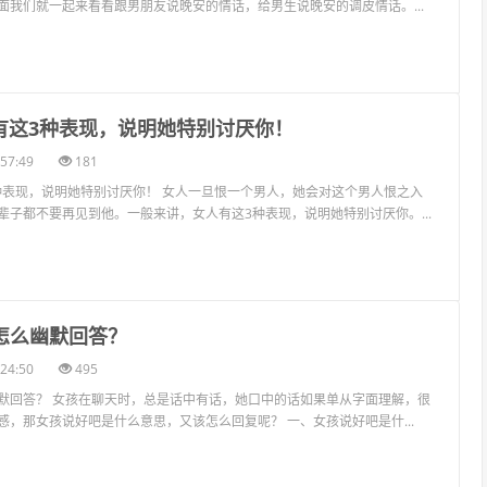
面我们就一起来看看跟男朋友说晚安的情话，给男生说晚安的调皮情话。...
人有这3种表现，说明她特别讨厌你！
57:49
181
3种表现，说明她特别讨厌你！ 女人一旦恨一个男人，她会对这个男人恨之入
辈子都不要再见到他。一般来讲，女人有这3种表现，说明她特别讨厌你。...
吧怎么幽默回答？
24:50
495
默回答？ 女孩在聊天时，总是话中有话，她口中的话如果单从字面理解，很
感，那女孩说好吧是什么意思，又该怎么回复呢？ 一、女孩说好吧是什...