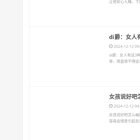
让他安心入睡。下
​di爵：女
2024-12-12 09:
di爵：女人有这
骨，简直恨不得这
​女孩说好
2024-12-12 04:
女孩说好吧怎么幽
容易会错意引起反