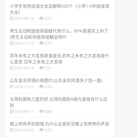
​小学生常用成语大全及解释500个（小学1-6年级成语
大全）
2023-08-14
1277
​男生主动制造肢体接触代表什么，80%是喜欢上你了
(男生主动和你肢体接触说明什
2024-12-12
1272
​百年未有之大变局是谁提出,百年之未有之大变局是什
么意思 百年之未有之大变局
2023-09-18
1251
​山东金东阿酒价格图片(山东金东阿酒多少钱一瓶)
2023-11-21
1234
​五得利面粉几星的好,五得利面粉A级与星级有什么区
别
2023-09-11
1084
​楼上咚咚声的原理,为什么总是听见楼上有咚咚的声音
2023-09-07
1075