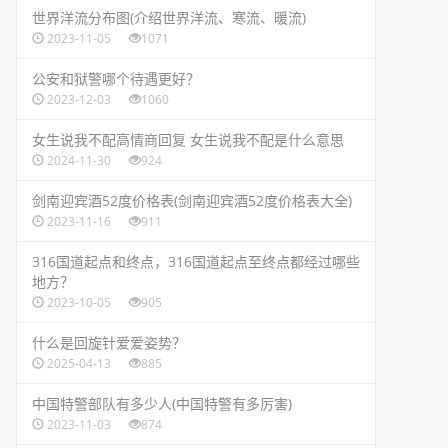
​世界洋流分布图(介绍世界洋流、寒流、暖流)
2023-11-05
1071
​公安和狱警哪个待遇更好？
2023-12-03
1060
​女生说我不配高情商回复 女生说我不配是什么意思
2024-11-30
924
​剑南迎宾酒52度价格表(剑南迎宾酒52度价格表大全)
2023-11-16
911
​316国道起点和终点，316国道起点至终点都经过哪些
地方？
2023-10-05
905
​什么是回旋针爱爱姿势？
2025-04-13
885
​中国特警部队有多少人(中国特警有多厉害)
2023-11-03
874