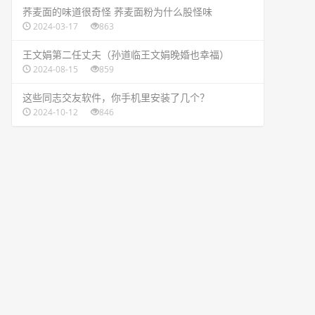
​荞麦面的味道很奇怪 荞麦面粉为什么股怪味
2024-03-17
863
​王文娟第二任丈夫（孙道临王文娟晚婚也幸福）
2024-08-15
859
​这些同志交友软件，你手机里安装了几个？
2024-10-12
846