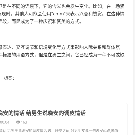
，但是在不同的语境下，它的含义也会发生变化。比如，在一场紧
现时，其他人可能会使用"emm"来表示兴奋和赞赏。在这种情
节手段，而是成为了一种庆祝和赞美的方式。
情感表达、交互调节和语境变化等方式来影响人际关系和群体氛
一种标准的用语方式，但是在男生之间，它已经成为一种不可或缺
标签：
说晚安的情话 给男生说晚安的调皮情话
00:04
163
情话 给男生说晚安的调皮情话 晚上睡觉之间,对男朋友说一句晚安心语,能够