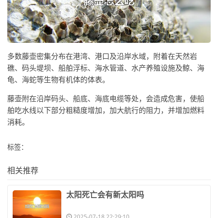
多数藤壶密集分布在港湾、港口及沿岸水域，附着在天然岩
礁、码头堤坝、船舶浮标、海水管道、水产养殖设施及鲸、海
龟、海蛇等生物有机体的体表。
藤壶附在沿岸码头、船底、海底电缆等处，会造成危害，使船
舶吃水线以下部分粗糙度增加，加大航行的阻力，并增加燃料
消耗。
标签：
相关推荐
​太阳死亡会有新太阳吗
2025-07-18 22:29:10