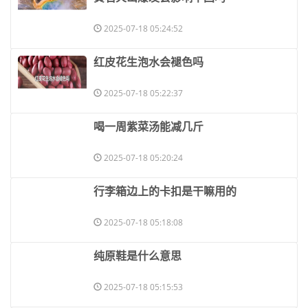
2025-07-18 05:24:52
​红皮花生泡水会褪色吗
2025-07-18 05:22:37
​喝一周紫菜汤能减几斤
2025-07-18 05:20:24
​行李箱边上的卡扣是干嘛用的
2025-07-18 05:18:08
​纯原鞋是什么意思
2025-07-18 05:15:53