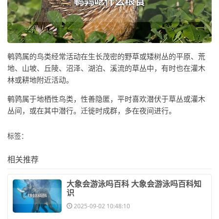
鹌鹑属的鸟类经常活动在生长茂密的野草或矮树丛的平原、荒
地、山坡、丘陵、沼泽、湖泊、溪流的草丛中，有时也在灌木
林或耕地附近活动。
鹌鹑属于地栖性鸟类，性善隐匿，平时喜欢潜伏于草丛或灌木
丛间，或在其中潜行。迁徙时成群，多在夜间进行。
标签：
相关推荐
​大象会游泳吗百科 大象会游泳吗百科知
识
2025-09-02 10:48:10