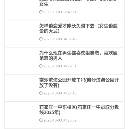
女生
2025-10-03 12:49:21
​怎样谈恋爱才能长久谈下去（女生谈恋
爱的大忌）
2025-10-03 04:31:46
​为什么现在男生都喜欢姐弟恋，喜欢姐
弟恋的男人
2025-10-03 04:29:31
​南沙滨海公园开放了吗(南沙滨海公园开
放了没有)
2025-10-03 04:27:16
​石家庄一中东校区(石家庄一中录取分数
线2025年)
2025-10-03 04:25:02