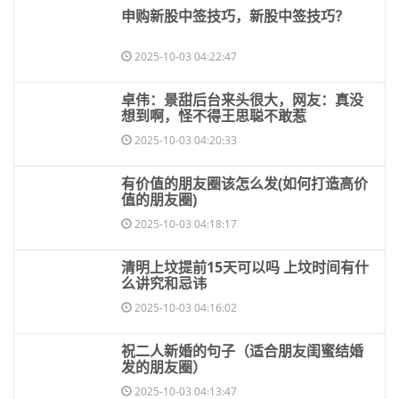
​申购新股中签技巧，新股中签技巧？
2025-10-03 04:22:47
​卓伟：景甜后台来头很大，网友：真没
想到啊，怪不得王思聪不敢惹
2025-10-03 04:20:33
​有价值的朋友圈该怎么发(如何打造高价
值的朋友圈)
2025-10-03 04:18:17
​清明上坟提前15天可以吗 上坟时间有什
么讲究和忌讳
2025-10-03 04:16:02
​祝二人新婚的句子（适合朋友闺蜜结婚
发的朋友圈）
2025-10-03 04:13:47