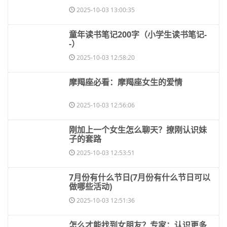
2025-10-03 13:00:35
​童年读书笔记200字（小学生读书笔记-
-）
2025-10-03 12:58:20
​摩羯座必看：摩羯座女生的爱情
2025-10-03 12:56:06
​刚加上一个女生怎么聊天？撩刚认识妹
子的套路
2025-10-03 12:53:51
​7月份有什么节日(7月份有什么节日可以
做哪些活动)
2025-10-03 12:51:36
​怎么才能找到女朋友？专家：认识更多