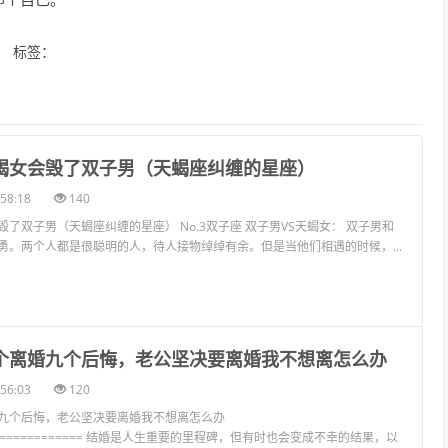
标签：
天蝎女会毁了双子男（天蝎座纠缠的星座）
58:18
140
了双子男（天蝎座纠缠的星座） No.3双子座 双子男VS天蝎女： 双子男和
勇。两个人都是很聪明的人，待人接物绰绰有余。但是当他们相遇的时候，...
十个离婚九个后悔，老公坚决要离婚我不想离怎么办
56:03
120
九个后悔，老公坚决要离婚我不想离怎么办
================ 结婚是人生重要的里程碑，但有时也会变成不幸的结果，以