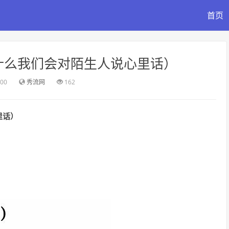
首页
什么我们会对陌生人说心里话）
:00
秀流网
162
里话）