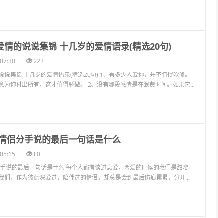
爱情的说说集锦 十几岁的爱情语录(精选20句)
07:30
223
说集锦 十几岁的爱情语录(精选20句) 1、有多少人爱你，并不值得吹嘘。
意为你付出所有，这才值得骄傲。 2、没有哪段感情是在浪费时间。如果它...
心 情侣分手说的最后一句话是什么
05:15
80
分手说的最后一句话是什么 每个人都有谈过恋爱，恋爱的时候的我们是甜蜜
我们，作为彼此深爱过，陪伴过的情侣，却总是会到最后伤痕累累，分开...