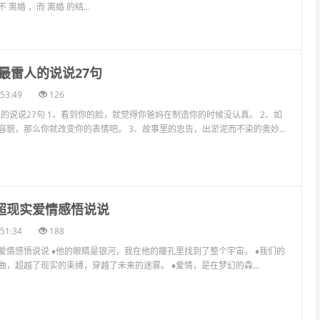
离婚 ，而 离婚 的结...
上最雷人的说说27句
53:49
126
的说说27句 1、看到你的脸，就觉得你爸妈在制造你的时候没认真。 2、如
容貌，那么你就改变你的表情吧。 3、故事里的忠告，出淤泥而不染的奥妙...
丨超现实爱情感悟说说
51:34
188
爱情感悟说说 ♦他的眼睛是银河，我在他的瞳孔里找到了整个宇宙。 ♦我们的
，超越了现实的束缚，穿越了未来的迷雾。 ♦爱情，是在梦幻的森...