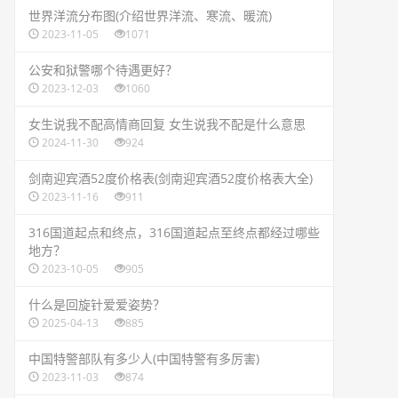
​世界洋流分布图(介绍世界洋流、寒流、暖流)
2023-11-05
1071
​公安和狱警哪个待遇更好？
2023-12-03
1060
​女生说我不配高情商回复 女生说我不配是什么意思
2024-11-30
924
​剑南迎宾酒52度价格表(剑南迎宾酒52度价格表大全)
2023-11-16
911
​316国道起点和终点，316国道起点至终点都经过哪些
地方？
2023-10-05
905
​什么是回旋针爱爱姿势？
2025-04-13
885
​中国特警部队有多少人(中国特警有多厉害)
2023-11-03
874