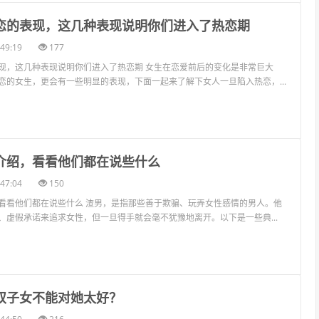
热恋的表现，这几种表现说明你们进入了热恋期
49:19
177
现，这几种表现说明你们进入了热恋期 女生在恋爱前后的变化是非常巨大
恋的女生，更会有一些明显的表现，下面一起来了解下女人一旦陷入热恋，...
大介绍，看看他们都在说些什么
47:04
150
看看他们都在说些什么 渣男，是指那些善于欺骗、玩弄女性感情的男人。他
、虚假承诺来追求女性，但一旦得手就会毫不犹豫地离开。以下是一些典...
追双子女不能对她太好？