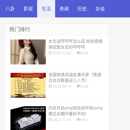
八卦
影视
生活
奇闻
历史
杂谈
热门排行
​女生说哼哼哼怎么回 如何高情
商回复女生的哼哼哼
2024-12-02
9336
​全国铁道兵战友通讯录（铁道
兵女兵群喜迎三八节）
2023-08-14
2250
​内存开启xmp好处和坏处(xmp
模式长期开着好不好)
2023-11-03
1967