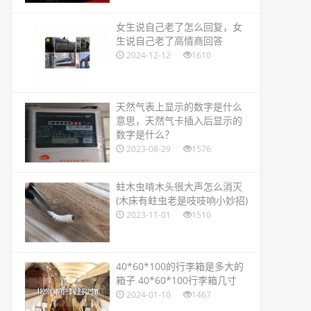
​女生说自己老了怎么回复，女
生说自己老了高情商回答
2024-12-12
1610
​天然气表上显示的数字是什么
意思，天然气卡插入后显示的
数字是什么？
2023-08-29
1576
​蛀木虫啃木头很大声怎么消灭
(木床有蛀虫老是吱吱响小妙招)
2023-11-01
1510
​40*60*100的行李箱是多大的
箱子 40*60*100行李箱几寸
2024-01-10
1467