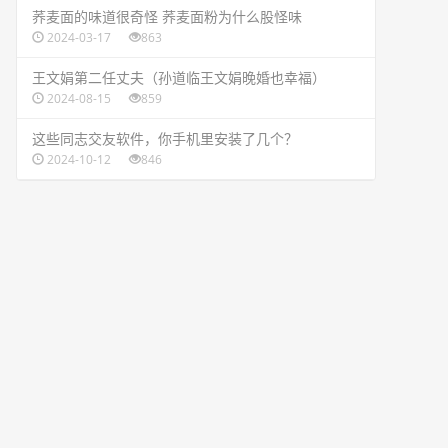
​荞麦面的味道很奇怪 荞麦面粉为什么股怪味
2024-03-17
863
​王文娟第二任丈夫（孙道临王文娟晚婚也幸福）
2024-08-15
859
​这些同志交友软件，你手机里安装了几个？
2024-10-12
846