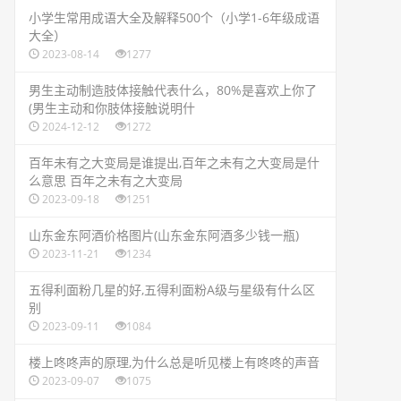
​小学生常用成语大全及解释500个（小学1-6年级成语
大全）
2023-08-14
1277
​男生主动制造肢体接触代表什么，80%是喜欢上你了
(男生主动和你肢体接触说明什
2024-12-12
1272
​百年未有之大变局是谁提出,百年之未有之大变局是什
么意思 百年之未有之大变局
2023-09-18
1251
​山东金东阿酒价格图片(山东金东阿酒多少钱一瓶)
2023-11-21
1234
​五得利面粉几星的好,五得利面粉A级与星级有什么区
别
2023-09-11
1084
​楼上咚咚声的原理,为什么总是听见楼上有咚咚的声音
2023-09-07
1075