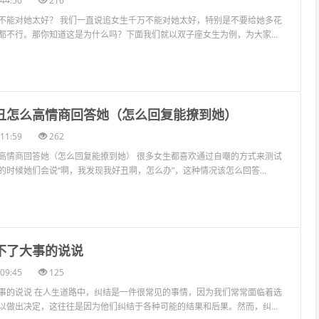
44:50
216
不能对她太好？ 我们一直说追女生千万不能对她太好，特别是不要给她多花
都不行。那你知道这是为什么吗？下面我们就以双子座女生为例，为大家...
己丑怎么高情商回答她（怎么回复能撩到她）
11:59
262
高情商回答她（怎么回复能撩到她） 很多女生都喜欢通过自嘲的方式来测试
时候她们会说“啊，我发现我好丑啊，怎么办”，这种情况该怎么回答...
成不了大事的说说
09:45
125
事的说说 在人生道路中，纠结是一件很常见的事情，因为我们常常面临着选
以做出决定，这往往是因为他们纠结于各种可能的结果和后果。然而，纠...