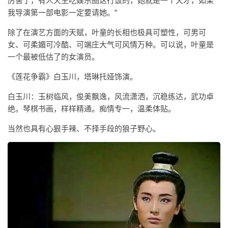
厉害了，有人天生吃娱乐圈这行饭的，她就是一个天才，如果
我导演第一部电影一定要请她。”
除了在演艺方面的天赋，叶童的长相也极具可塑性，可男可
女、可柔媚可冷酷、可端庄大气可风情万种。可以说，叶童是
一个最被低估了的女演员。
《莲花争霸》白玉川，塔琳托娅饰演。
白玉川：玉树临风，俊美飘逸，风流潇洒，沉稳练达，武功卓
绝。琴棋书画，样样精通。痴情专一，温柔体贴。
当然也具有心狠手辣、不择手段的狼子野心。