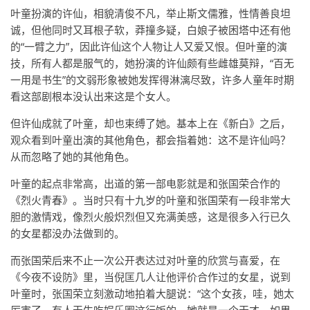
叶童扮演的许仙，相貌清俊不凡，举止斯文儒雅，性情善良坦
诚，但他同时又耳根子软，莽撞多疑，白娘子被困塔中还有他
的“一臂之力”，因此许仙这个人物让人又爱又恨。但叶童的演
技，所有人都是服气的，她扮演的许仙颇有些雌雄莫辩，“百无
一用是书生”的文弱形象被她发挥得淋漓尽致，许多人童年时期
看这部剧根本没认出来这是个女人。
但许仙成就了叶童，却也束缚了她。基本上在《新白》之后，
观众看到叶童出演的其他角色，都会指着她：这不是许仙吗？
从而忽略了她的其他角色。
叶童的起点非常高，出道的第一部电影就是和张国荣合作的
《烈火青春》。当时只有十九岁的叶童和张国荣有一段非常大
胆的激情戏，像烈火般炽烈但又充满美感，这是很多入行已久
的女星都没办法做到的。
而张国荣后来不止一次公开表达过对叶童的欣赏与喜爱，在
《今夜不设防》里，当倪匡几人让他评价合作过的女星，说到
叶童时，张国荣立刻激动地拍着大腿说：“这个女孩，哇，她太