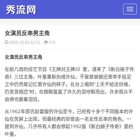
​女演员反串男主角
2025-10-03 22:12
115
女演员反串男主角
在前几周的综艺节目《王牌对王牌3》里，请来了《新白娘子传
奇》三位主角，叶童重新扮成许仙，不管是容貌还是举手投足
之中仍然是记忆里许仙的样子。在台上唱到“上天不给这份缘，
仍苦苦相恋”时，在眼眶氤氲了许久的泪夺眶而出，许多观众不
由得也跟着泪目。
从1962年邵氏赵雷版的许仙至今，已经有十多个不同版本的许
仙在荧屏上出现，但最经典的却是由一名女性反串的角色。一
提到许仙，几乎所有人都会想起1992版《新白娘子传奇》里的
叶童。