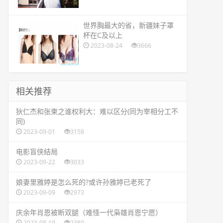
​世界胸最大的省，新疆妹子罩
杯在C及以上
2023-08-24
3666
相关推荐
​狄仁杰和张柬之谁权利大：难以区分(同为宰相分工不
同)
2023-09-01
3158
​电影盲侠结局
2023-09-22
3033
​娘妻里雅婷是怎么死的?或许孙雅婷已老死了
2023-09-09
2973
​庆余年肖恩被断双腿（难怪一代枭雄肖恩宁愿）
2023-08-19
2389