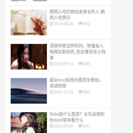
​鹦鹉入宅的预兆家里会死人 鹦
鹉入宅预示
2024-08-28
4412
​茂德帝姬怎样死的，惨遭金人
侮辱肛裂而死_死前遭到非人残
害
2023-09-12
3993
​最全vivo系统内置原生壁纸，
高清原图
2024-12-26
3903
​Date是什么意思？女生说想和
你date意味着什么
2024-06-06
3851