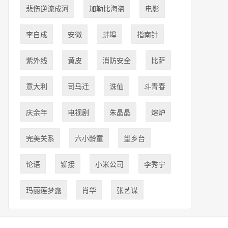
悲伤逆流成河
加勒比海盗
​电影
​李自成
​安徽
蚌埠
指南针
​紫外线
​黄皮
​消防安全
比萨
​意大利
​司马迁
​诛仙
​斗青春
庆余年
​电视剧
朱晶晶
​熔炉
​完美关系
​六小龄童
​望乡台
​论语
​铆接
​小米公司
李秀宁
玛丽莲梦露
肖华
张艺谋