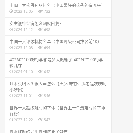
​中国十大接骨药品排名（中国最好的接骨药有哪些）
2023-12-05
1732
​女生说神经病怎么幽默回复？
2024-12-12
1698
​中国十大评级机构名单（中国评级公司排名前10）
2023-12-03
1694
​40*60*100的行李箱是多大的箱子 40*60*100行李
箱几寸
2024-01-10
1642
​蛀木虫啃木头很大声怎么消灭(木床有蛀虫老是吱吱响
小妙招)
2023-11-01
1546
​世界十大超级难写的字体（世界上十个最难写的字排
行榜）
2023-12-22
1543
​露水红颜结局刑露到底死了没有