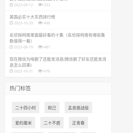
2023-09-12
1533
​美国必买十大东西排行榜
2023-10-29
1496
​名侦探柯南里面最好看的十集（名侦探柯南有哪些集
数值得一看）
2023-08-19
1487
​现在微信为啥删了还能发消息(微信删了好友还能发消
息怎么回事)
2023-10-31
1476
热门标签
二十四小时
​妲己
​孟良崮战役
爱的厘米
二十不惑
​正青春