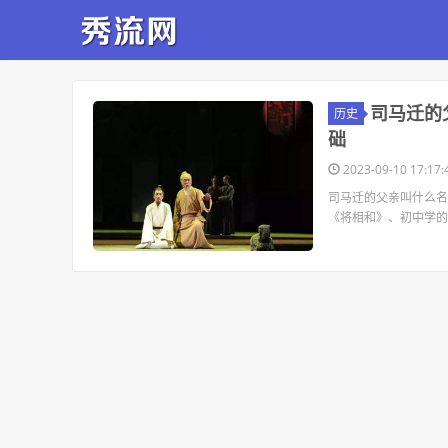
​司马迁
历史
础
2023-09-10 17:17:
司马迁的父亲叫什么名
《将相和》、初中学的