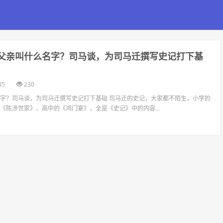
的父亲叫什么名字？司马谈，为司马迁撰写史记打下基
45
230
字？司马谈，为司马迁撰写史记打下基础 司马迁的史记，大家都不陌生，小学的
《陈涉世家》、高中的《鸿门宴》，全是《史记》中的内容...