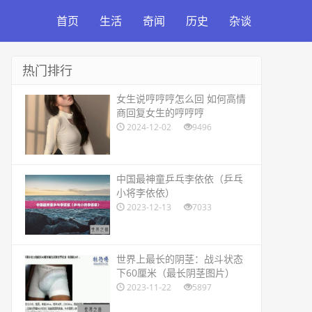
首页
生活
奇闻
历史
杂谈
热门排行
​女生说哼哼哼怎么回 如何高情
商回复女生的哼哼哼
2024-12-02
9496
​中国最神童乒乓李依依（乒乓
小将李依依）
2023-12-13
7033
​世界上最长的阴茎：战斗状态
下60厘米（最长阴茎图片）
2023-11-22
5897