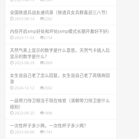
​全国铁道兵战友通讯录（铁道兵女兵群喜迎三八节）
2023-08-14
2282
​内存开启xmp好处和坏处(xmp模式长期开着好不好)
2023-11-03
2154
​天然气表上显示的数字是什么意思，天然气卡插入后
显示的数字是什么？
2023-08-29
2069
​女生说自己老了怎么回复，女生说自己老了高情商回
答
2024-12-12
2002
​一品带刀侍卫相当于现在啥官（清朝带刀侍卫是什么
级别）
2023-09-25
1896
​一次性杯子多少两，一次性杯子多少两？
2023-09-06
1741